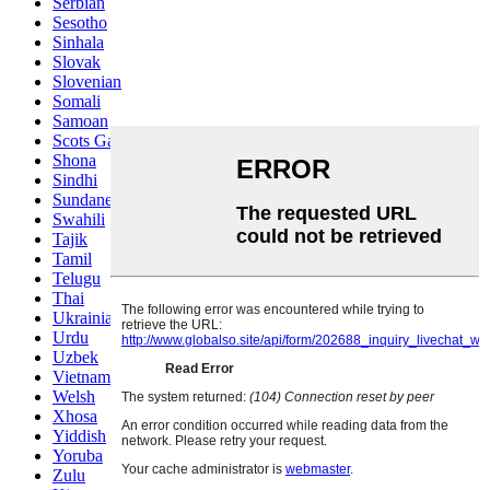
Serbian
Sesotho
Sinhala
Slovak
Slovenian
Somali
Samoan
Scots Gaelic
Shona
Sindhi
Sundanese
Swahili
Tajik
Tamil
Telugu
Thai
Ukrainian
Urdu
Uzbek
Vietnamese
Welsh
Xhosa
Yiddish
Yoruba
Zulu