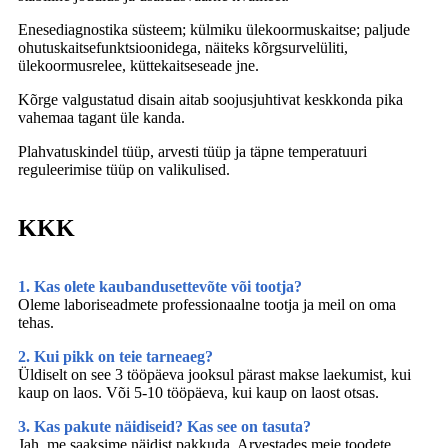
Enesediagnostika süsteem; külmiku ülekoormuskaitse; paljude
ohutuskaitsefunktsioonidega, näiteks kõrgsurvelüliti,
ülekoormusrelee, küttekaitseseade jne.
Kõrge valgustatud disain aitab soojusjuhtivat keskkonda pika
vahemaa tagant üle kanda.
Plahvatuskindel tüüp, arvesti tüüp ja täpne temperatuuri
reguleerimise tüüp on valikulised.
KKK
1. Kas olete kaubandusettevõte või tootja?
Oleme laboriseadmete professionaalne tootja ja meil on oma
tehas.
2. Kui pikk on teie tarneaeg?
Üldiselt on see 3 tööpäeva jooksul pärast makse laekumist, kui
kaup on laos. Või 5-10 tööpäeva, kui kaup on laost otsas.
3. Kas pakute näidiseid? Kas see on tasuta?
Jah, me saaksime näidist pakkuda. Arvestades meie toodete