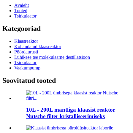
Avaleht
Tooted
Tsirkulaator
Kategooriad
Klaasreaktor
Kohandatud klaasreaktor
Pöördaurusti
Lühikese tee molekulaarne destillatsioon
Tsirkulaator
Vaakumpump
Soovitatud tooted
10L - 200L mantliga klaasist reaktor
Nutsche filter kristalliseerimiseks