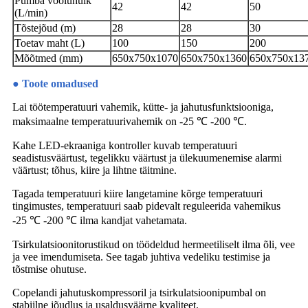
Pumba vooluhulk
42
42
50
(L/min)
Tõstejõud (m)
28
28
30
Toetav maht (L)
100
150
200
Mõõtmed (mm)
650x750x1070
650x750x1360
650x750x13
● Toote omadused
Lai töötemperatuuri vahemik, kütte- ja jahutusfunktsiooniga,
maksimaalne temperatuurivahemik on -25 ℃ -200 ℃.
Kahe LED-ekraaniga kontroller kuvab temperatuuri
seadistusväärtust, tegelikku väärtust ja ülekuumenemise alarmi
väärtust; tõhus, kiire ja lihtne täitmine.
Tagada temperatuuri kiire langetamine kõrge temperatuuri
tingimustes, temperatuuri saab pidevalt reguleerida vahemikus
-25 ℃ -200 ℃ ilma kandjat vahetamata.
Tsirkulatsioonitorustikud on töödeldud hermeetiliselt ilma õli, vee
ja vee imendumiseta. See tagab juhtiva vedeliku testimise ja
tõstmise ohutuse.
Copelandi jahutuskompressoril ja tsirkulatsioonipumbal on
stabiilne jõudlus ja usaldusväärne kvaliteet.