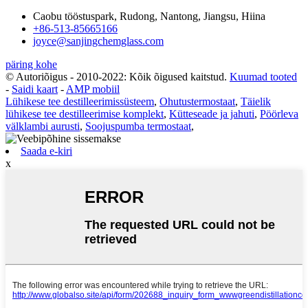
Caobu tööstuspark, Rudong, Nantong, Jiangsu, Hiina
+86-513-85665166
joyce@sanjingchemglass.com
päring kohe
© Autoriõigus - 2010-2022: Kõik õigused kaitstud.
Kuumad tooted
-
Saidi kaart
-
AMP mobiil
Lühikese tee destilleerimissüsteem
,
Ohutustermostaat
,
Täielik
lühikese tee destilleerimise komplekt
,
Kütteseade ja jahuti
,
Pöörleva
välklambi aurusti
,
Soojuspumba termostaat
,
Saada e-kiri
x